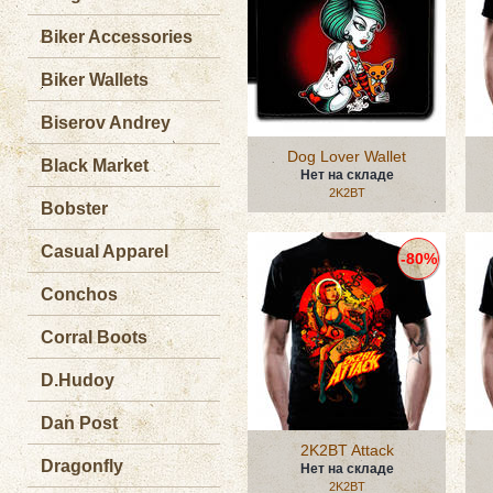
Biker Accessories
Biker Wallets
Biserov Andrey
Dog Lover Wallet
Black Market
Нет на складе
2K2BT
Bobster
Casual Apparel
-80%
Conchos
Corral Boots
D.Hudoy
Dan Post
2K2BT Attack
Dragonfly
Нет на складе
2K2BT