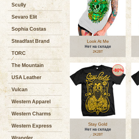
Scully
Sevaro Elit
Sophia Costas
Steadfast Brand
Look At Me
Нет на складе
2K2BT
TORC
The Mountain
-80%
USA Leather
Vulcan
Western Apparel
Western Charms
Stay Gold
Western Express
Нет на складе
2K2BT
Wrangler