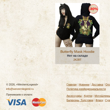
-80%
Butterfly Mask Hoodie
Нет на складе
2K2BT
© 2026, «WesternLegend»
Главная
|
Новинки
|
Доставка
|
Опл
info@westernlegend.ru
Политика конфеденциальности
Принимаем к оплате:
Аксессуары
|
Куртки
|
МотоШлем
Балахоны, Толстовки
|
Флаги
|
Сув