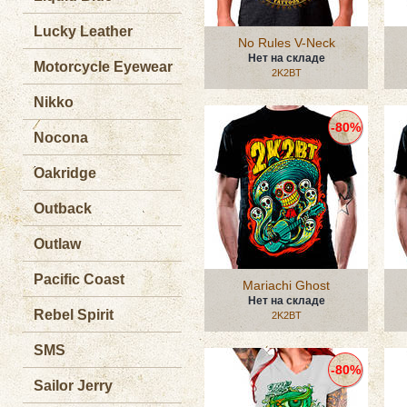
Lucky Leather
No Rules V-Neck
Нет на складе
Motorcycle Eyewear
2K2BT
Nikko
-80%
Nocona
Oakridge
Outback
Outlaw
Pacific Coast
Mariachi Ghost
Нет на складе
Rebel Spirit
2K2BT
SMS
-80%
Sailor Jerry