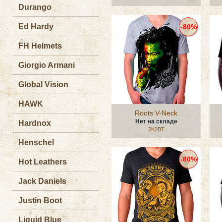
Durango
Ed Hardy
-80%
FH Helmets
Giorgio Armani
Global Vision
HAWK
Roots V-Neck
Нет на складе
Hardnox
2K2BT
Henschel
-80%
Hot Leathers
Jack Daniels
Justin Boot
Liquid Blue