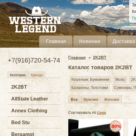
Зд
Ва
Пр
Главная
Новинки
Доставка
Главная
2K2BT
+7(916)720-54-74
Каталог товаров 2K2BT
Категории
Бренды
Кошельки, Бумажники
Music
2K
2K2BT
Балахоны, Толстовки
Сувениры, 
AllState Leather
Все
Мужские
Женские
Annex Clothing
Сортировать по
Цене
Bed Stu
-80%
Bergamot