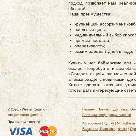
подход позволяет нам реализо
области!
Наши преимущества:
крупнейший ассортимент ковбо
лояльные цены;
индивидуальный выбор способ
прямые поставки;
оперативность;
режим работы 7 дней в недел
Купить у нас байкерскую или 
быстро. Попробуйте, и вам обяз
«Скидок и акций», где можно най
а также раздел с новинками, где
Хотите сделать заказ или уто
готовы дать интересующие ответ
© 2026, «WesternLegend»
Главная
|
Новинки
|
Доставка
|
Опл
info@westernlegend.ru
Политика конфеденциальности
Принимаем к оплате:
Аксессуары
|
Куртки
|
МотоШлем
Балахоны, Толстовки
|
Флаги
|
Сув