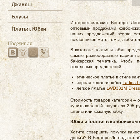
Джинсы
Блузы
Интернет-магазин Вестерн Лег
оптовыми продажами ковбойских
Платья, Юбки
наших предложений всегда ест
поклонников мото-темы, любителе
Поделиться
В каталоге платья и юбки предс
самые разнообразные варианты
байкерская тематика. Чтобы п
отдельных предложений:
этническое платье в стиле ка
черная кожаная юбка
Ladies L
легкое платье
LWD331M Dress M
Стоимость товаров категории – 
купить кожаный шнурок за 295 р
штаны или кожаную юбку.
Юбки и платья в ковбойском 
Хотите совершить покупку качес
деньги? В Вестерн Легенд это 