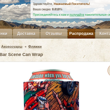
Здравствуйте,
Уважаемый Посетитель!
Ваша скидка:
0.011
%
Присоединяйтесь к нам и
получайте
накопительные ск
нки
Доставка
Отзывы
Распродажа
Конт
Аксессуары
Фляжки
Bar Scene Can Wrap