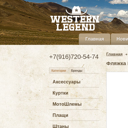
Главная
Нови
Главная
+7(916)720-54-74
Фляжка 
Категории
Бренды
Аксессуары
Куртки
МотоШлемы
Плащи
Штаны