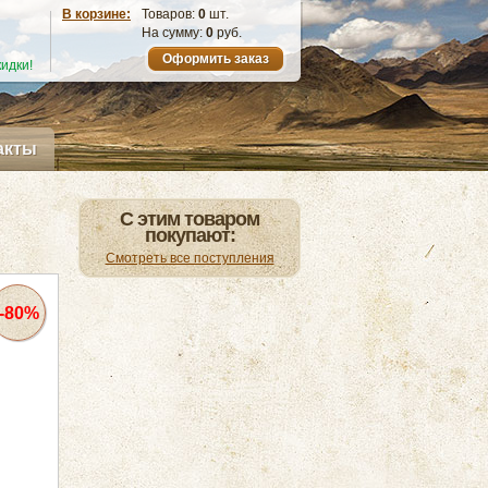
В корзине:
Товаров:
0
шт.
На сумму:
0
руб.
Оформить заказ
идки!
акты
С этим товаром
покупают:
Смотреть все поступления
-80%