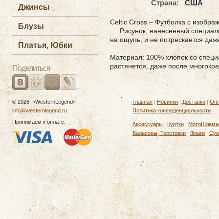
Страна:
США
Джинсы
Celtic Cross – Футболка с изобра
Блузы
Рисунок, нанесенный специаль
на ощупь, и не потрескается даж
Платья, Юбки
Материал: 100% хлопок со специа
растянется, даже после многокра
Поделиться
© 2026, «WesternLegend»
Главная
|
Новинки
|
Доставка
|
Опл
info@westernlegend.ru
Политика конфеденциальности
Принимаем к оплате:
Аксессуары
|
Куртки
|
МотоШлем
Балахоны, Толстовки
|
Флаги
|
Сув