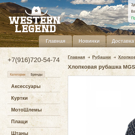
Зд
Ва
Пр
Главная
Новинки
Доставка
Главная
Рубашки
Хлопко
+7(916)720-54-74
Хлопковая рубашка MGSX
Категории
Бренды
Аксессуары
Куртки
МотоШлемы
Плащи
Штаны