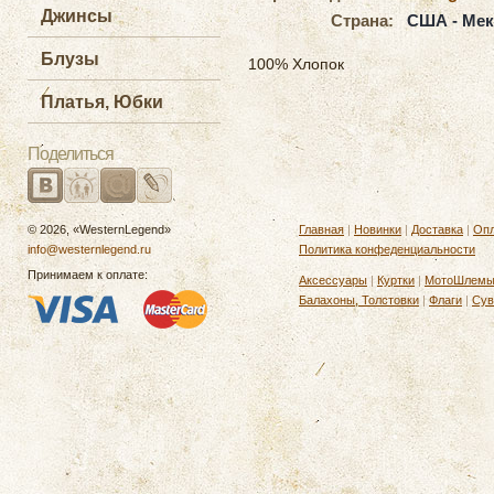
Джинсы
Страна:
США - Мек
Блузы
100% Хлопок
Платья, Юбки
Поделиться
© 2026, «WesternLegend»
Главная
|
Новинки
|
Доставка
|
Опл
info@westernlegend.ru
Политика конфеденциальности
Принимаем к оплате:
Аксессуары
|
Куртки
|
МотоШлем
Балахоны, Толстовки
|
Флаги
|
Сув