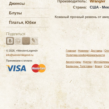
Производитель:
Wrangler
Джинсы
Страна:
США - Мек
Блузы
Кожаный прочный ремень от амер
Платья, Юбки
Поделиться
© 2026, «WesternLegend»
Главная
|
Новинки
|
Доставка
|
Опл
info@westernlegend.ru
Политика конфеденциальности
Принимаем к оплате:
Аксессуары
|
Куртки
|
МотоШлем
Балахоны, Толстовки
|
Флаги
|
Сув