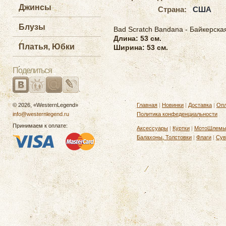
Джинсы
Страна:
США
Блузы
Bad Scratch Bandana - Байкерска
Длина: 53 см.
Платья, Юбки
Ширина: 53 см.
Поделиться
© 2026, «WesternLegend»
Главная
|
Новинки
|
Доставка
|
Опл
info@westernlegend.ru
Политика конфеденциальности
Принимаем к оплате:
Аксессуары
|
Куртки
|
МотоШлем
Балахоны, Толстовки
|
Флаги
|
Сув