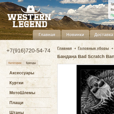
Зд
Ва
Пр
Главная
Новинки
Доставка
Главная
Головные уборы
+7(916)720-54-74
Бандана Bad Scratch Ba
Категории
Бренды
Аксессуары
Куртки
МотоШлемы
Плащи
Штаны