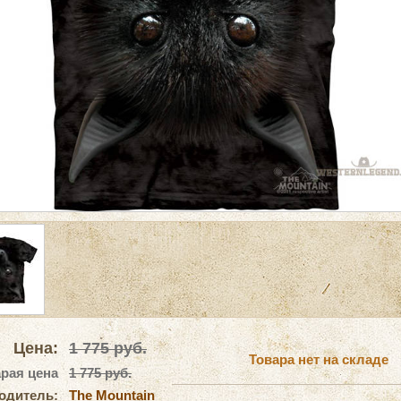
Цена:
1 775
руб.
Товара нет на складе
рая цена
1 775 руб.
одитель:
The Mountain