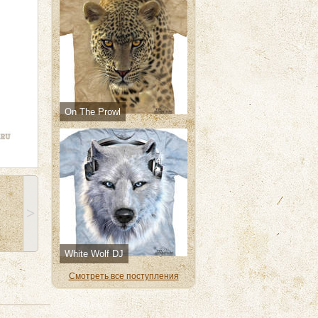
On The Prowl
˃
White Wolf DJ
Смотреть все поступления