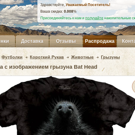
Здравствуйте,
Уважаемый Посетитель!
Ваша скидка:
0.009
%
Присоединяйтесь к нам и
получайте
накопительные ск
нки
Доставка
Отзывы
Распродажа
Конт
Футболки
Короткий Рукав
Животные
Грызуны
а с изображением грызуна Bat Head