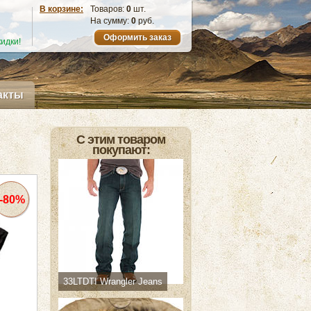
В корзине:
Товаров:
0
шт.
На сумму:
0
руб.
Оформить заказ
идки!
акты
С этим товаром
покупают:
-80%
33LTDTI Wrangler Jeans