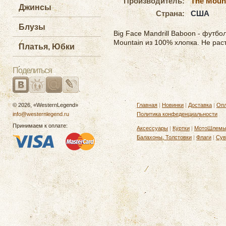
Производитель:
The Moun
Джинсы
Страна:
США
Блузы
Big Face Mandrill Baboon - футб
Mountain из 100% хлопка. Не раст
Платья, Юбки
Поделиться
© 2026, «WesternLegend»
Главная
|
Новинки
|
Доставка
|
Опл
info@westernlegend.ru
Политика конфеденциальности
Принимаем к оплате:
Аксессуары
|
Куртки
|
МотоШлем
Балахоны, Толстовки
|
Флаги
|
Сув