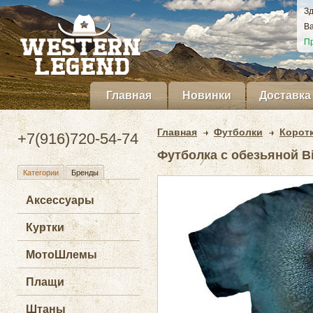
Зд
Ва
Пр
Главная
Новинки
Доставка
Главная
Футболки
Корот
+7(916)720-54-74
Футболка с обезьяной Bi
Категории
Бренды
Аксессуары
Куртки
МотоШлемы
Плащи
Штаны