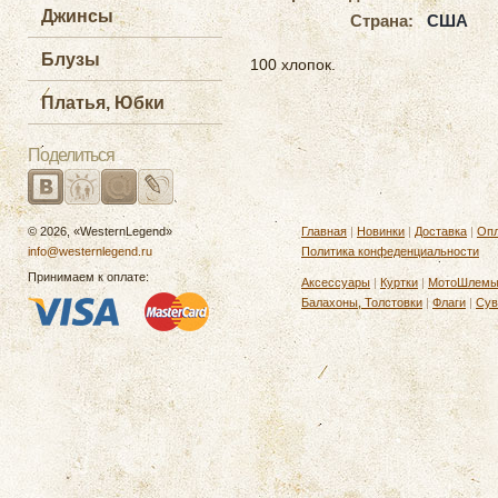
Джинсы
Страна:
США
Блузы
100 хлопок.
Платья, Юбки
Поделиться
© 2026, «WesternLegend»
Главная
|
Новинки
|
Доставка
|
Опл
info@westernlegend.ru
Политика конфеденциальности
Принимаем к оплате:
Аксессуары
|
Куртки
|
МотоШлем
Балахоны, Толстовки
|
Флаги
|
Сув