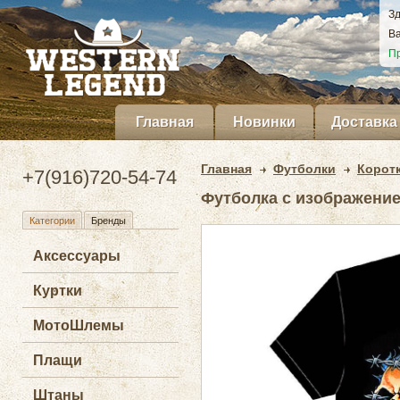
Зд
Ва
Пр
Главная
Новинки
Доставка
Главная
Футболки
Корот
+7(916)720-54-74
Футболка с изображением 
Категории
Бренды
Аксессуары
Куртки
МотоШлемы
Плащи
Штаны