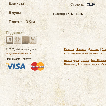
Джинсы
Страна:
США
Блузы
Размер:18см.-10см.
Платья, Юбки
Поделиться
© 2026, «WesternLegend»
Главная
|
Новинки
|
Доставка
|
Опл
info@westernlegend.ru
Политика конфеденциальности
Принимаем к оплате:
Аксессуары
|
Куртки
|
МотоШлем
Балахоны, Толстовки
|
Флаги
|
Сув