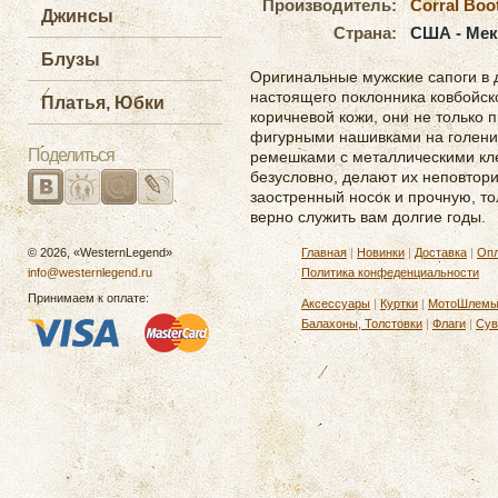
Производитель:
Corral Boo
Джинсы
Страна:
США - Мек
Блузы
Оригинальные мужские сапоги в 
настоящего поклонника ковбойск
Платья, Юбки
коричневой кожи, они не только
фигурными нашивками на голени
Поделиться
ремешками с металлическими кле
безусловно, делают их неповтор
заостренный носок и прочную, т
верно служить вам долгие годы.
© 2026, «WesternLegend»
Главная
|
Новинки
|
Доставка
|
Опл
info@westernlegend.ru
Политика конфеденциальности
Принимаем к оплате:
Аксессуары
|
Куртки
|
МотоШлем
Балахоны, Толстовки
|
Флаги
|
Сув