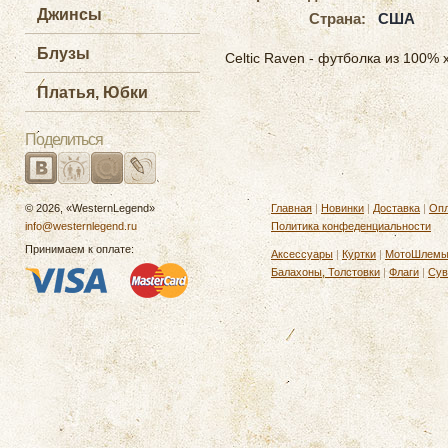
Джинсы
Страна:
США
Блузы
Celtic Raven - футболка из 100%
Платья, Юбки
Поделиться
© 2026, «WesternLegend»
Главная
|
Новинки
|
Доставка
|
Опл
info@westernlegend.ru
Политика конфеденциальности
Принимаем к оплате:
Аксессуары
|
Куртки
|
МотоШлем
Балахоны, Толстовки
|
Флаги
|
Сув