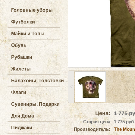
Головные уборы
Футболки
Майки и Топы
Обувь
Рубашки
Жилеты
Балахоны, Толстовки
˂
Флаги
Сувениры, Подарки
Цена:
1 775
ру
Для Дома
Старая цена
1 775 руб.
Пиджаки
Производитель:
The Moun