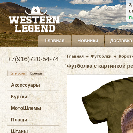
Зд
Ва
Пр
Главная
Новинки
Доставка
Главная
Футболки
Корот
+7(916)720-54-74
Футболка с картинкой р
Категории
Бренды
Аксессуары
Куртки
МотоШлемы
Плащи
Штаны