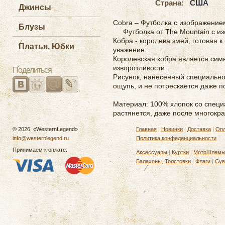
Страна:
США
Джинсы
Cobra – Футболка с изображение
Блузы
Футболка от The Mountain с и
Кобра - королева змей, готовая 
Платья, Юбки
уважение.
Королевская кобра является сим
изворотливости.
Поделиться
Рисунок, нанесенный специальной
ощупь, и не потрескается даже п
Материал: 100% хлопок со специа
растянется, даже после многокра
© 2026, «WesternLegend»
Главная
|
Новинки
|
Доставка
|
Опл
info@westernlegend.ru
Политика конфеденциальности
Принимаем к оплате:
Аксессуары
|
Куртки
|
МотоШлем
Балахоны, Толстовки
|
Флаги
|
Сув