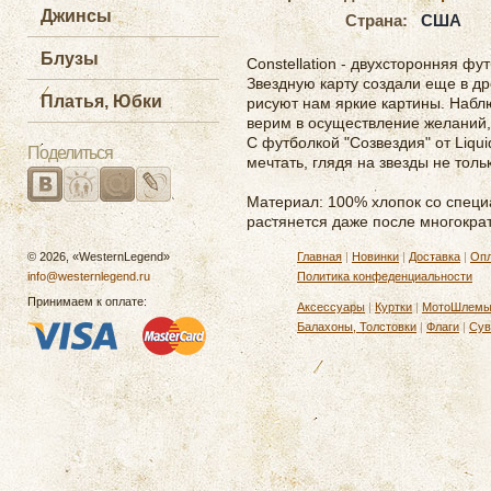
Джинсы
Страна:
США
Блузы
Constellation - двухсторонняя фу
Звездную карту создали еще в д
Платья, Юбки
рисуют нам яркие картины. Набл
верим в осуществление желаний,
С футболкой "Созвездия" от Liqu
Поделиться
мечтать, глядя на звезды не толь
Материал: 100% хлопок со специ
растянется даже после многократ
© 2026, «WesternLegend»
Главная
|
Новинки
|
Доставка
|
Опл
info@westernlegend.ru
Политика конфеденциальности
Принимаем к оплате:
Аксессуары
|
Куртки
|
МотоШлем
Балахоны, Толстовки
|
Флаги
|
Сув