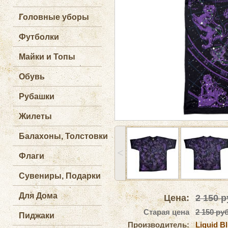
Головные уборы
Футболки
Майки и Топы
Обувь
Рубашки
Жилеты
Балахоны, Толстовки
˂
Флаги
Сувениры, Подарки
Для Дома
Цена:
2 150
р
Старая цена
2 150 руб
Пиджаки
Производитель:
Liquid B