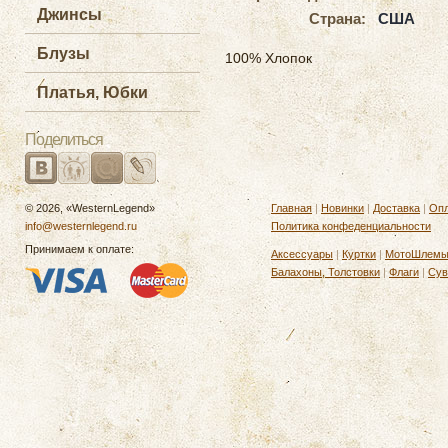
Джинсы
Страна:
США
Блузы
100% Хлопок
Платья, Юбки
Поделиться
© 2026, «WesternLegend»
Главная
|
Новинки
|
Доставка
|
Опл
info@westernlegend.ru
Политика конфеденциальности
Принимаем к оплате:
Аксессуары
|
Куртки
|
МотоШлем
Балахоны, Толстовки
|
Флаги
|
Сув