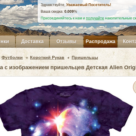
Здравствуйте,
Уважаемый Посетитель!
Ваша скидка:
0.010
%
Присоединяйтесь к нам и
получайте
накопительные ск
нки
Доставка
Отзывы
Распродажа
Конт
Футболки
Короткий Рукав
Пришельцы
а с изображением пришельцев Детская Alien Orig