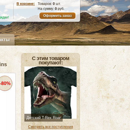
В корзине:
Товаров:
0
шт.
На сумму:
0
руб.
Оформить заказ
идки!
акты
С этим товаром
покупают:
ins
-80%
Детский T-Rex Roar
Смотреть все поступления