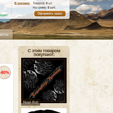
В корзине:
Товаров:
0
шт.
На сумму:
0
руб.
Оформить заказ
идки!
акты
С этим товаром
покупают:
-80%
Head–Butt