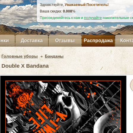
Здравствуйте,
Уважаемый Посетитель!
Ваша скидка:
0.009
%
Присоединяйтесь к нам и
получайте
накопительные ск
нки
Доставка
Отзывы
Распродажа
Конт
Головные уборы
Банданы
 Double X Bandana