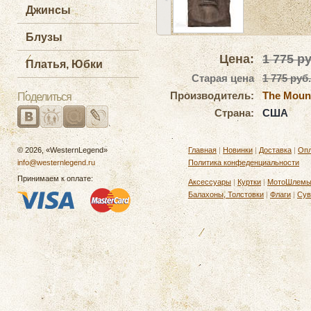
Джинсы
Блузы
Цена:
1 775
ру
Платья, Юбки
Старая цена
1 775 руб.
Производитель:
The Moun
Поделиться
Страна:
США
© 2026, «WesternLegend»
Главная
|
Новинки
|
Доставка
|
Опл
info@westernlegend.ru
Политика конфеденциальности
Принимаем к оплате:
Аксессуары
|
Куртки
|
МотоШлем
Балахоны, Толстовки
|
Флаги
|
Сув