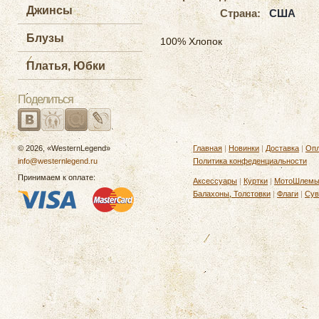
Джинсы
Страна:
США
Блузы
100% Хлопок
Платья, Юбки
Поделиться
© 2026, «WesternLegend»
Главная
|
Новинки
|
Доставка
|
Опл
info@westernlegend.ru
Политика конфеденциальности
Принимаем к оплате:
Аксессуары
|
Куртки
|
МотоШлем
Балахоны, Толстовки
|
Флаги
|
Сув