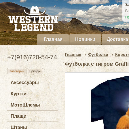
Зд
Ва
Пр
Главная
Новинки
Доставка
Главная
Футболки
Корот
+7(916)720-54-74
Футболка с тигром Graffi
Категории
Бренды
Аксессуары
Куртки
МотоШлемы
Плащи
Штаны