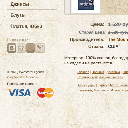
Джинсы
Блузы
Цена:
1 520
ру
Платья, Юбки
Старая цена
1 520 руб.
Производитель:
The Moun
Поделиться
Страна:
США
Материал: 100% хлопок, благода
не сядет и не растянется
© 2026, «WesternLegend»
Главная
|
Новинки
|
Доставка
|
Опл
info@westernlegend.ru
Политика конфеденциальности
Принимаем к оплате:
Аксессуары
|
Куртки
|
МотоШлем
Балахоны, Толстовки
|
Флаги
|
Сув