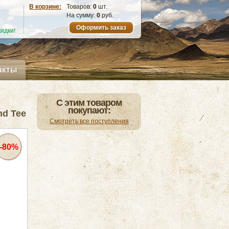
В корзине:
Товаров:
0
шт.
На сумму:
0
руб.
Оформить заказ
идки!
акты
С этим товаром
покупают:
nd Tee
Смотреть все поступления
-80%