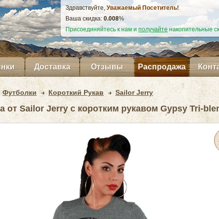
Здравствуйте,
Уважаемый Посетитель!
Ваша скидка:
0.009
%
Присоединяйтесь к нам и
получайте
накопительные ск
нки
Доставка
Отзывы
Распродажа
Конт
Футболки
Короткий Рукав
Sailor Jerry
 от Sailor Jerry с коротким рукавом Gypsy Tri-ble