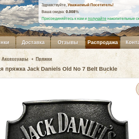
Здравствуйте,
Уважаемый Посетитель!
Ваша скидка:
0.009
%
Присоединяйтесь к нам и
получайте
накопительные ск
нки
Доставка
Отзывы
Распродажа
Конт
Аксессуары
Пряжки
 пряжка Jack Daniels Old No 7 Belt Buckle