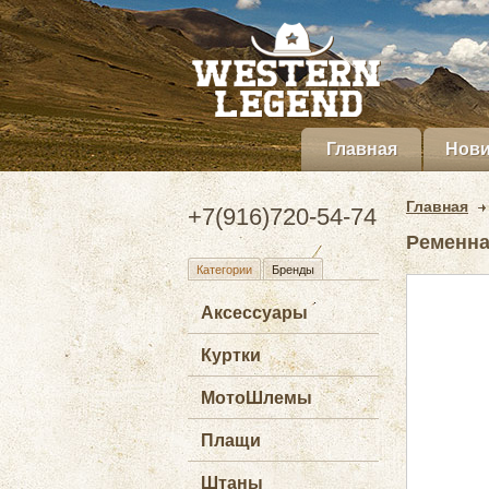
Главная
Нови
Главная
+7(916)720-54-74
Ременная
Категории
Бренды
Аксессуары
Куртки
МотоШлемы
Плащи
Штаны