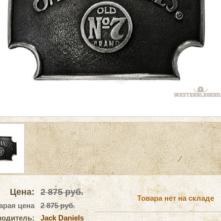
Цена:
2 875
руб.
Товара нет на складе
арая цена
2 875 руб.
водитель:
Jack Daniels