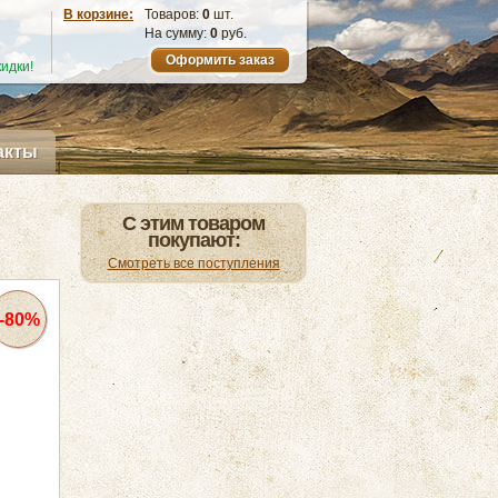
В корзине:
Товаров:
0
шт.
На сумму:
0
руб.
Оформить заказ
идки!
акты
С этим товаром
покупают:
Смотреть все поступления
-80%