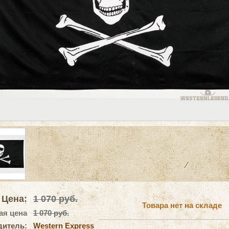
Цена:
1 070
руб.
Товара нет на складе
ая цена
1 070 руб.
дитель:
Western Express