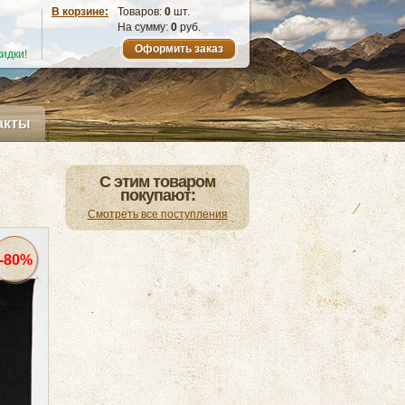
В корзине:
Товаров:
0
шт.
На сумму:
0
руб.
Оформить заказ
идки!
акты
С этим товаром
покупают:
Смотреть все поступления
-80%