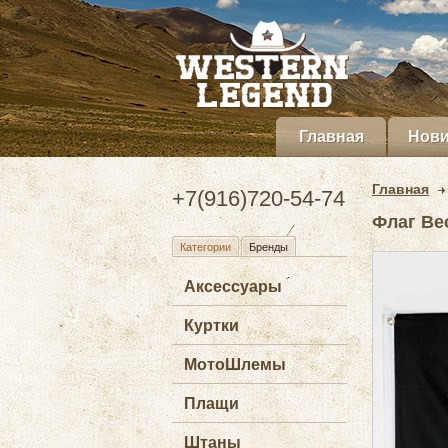
Главная
Нови
Главная
+7(916)720-54-74
Флаг Ве
Категории
Бренды
Аксессуары
Куртки
МотоШлемы
Плащи
Штаны