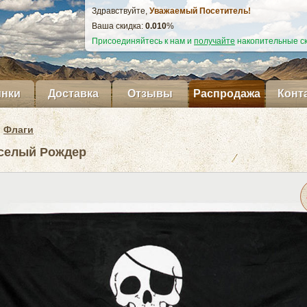
Здравствуйте,
Уважаемый Посетитель!
Ваша скидка:
0.011
%
Присоединяйтесь к нам и
получайте
накопительные ск
нки
Доставка
Отзывы
Распродажа
Конт
Флаги
селый Рождер