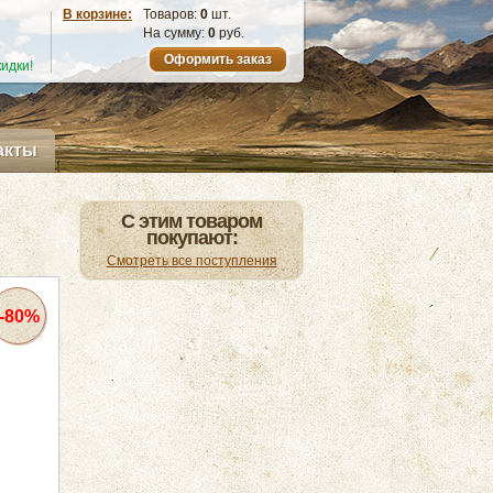
В корзине:
Товаров:
0
шт.
На сумму:
0
руб.
Оформить заказ
идки!
акты
С этим товаром
покупают:
Смотреть все поступления
-80%