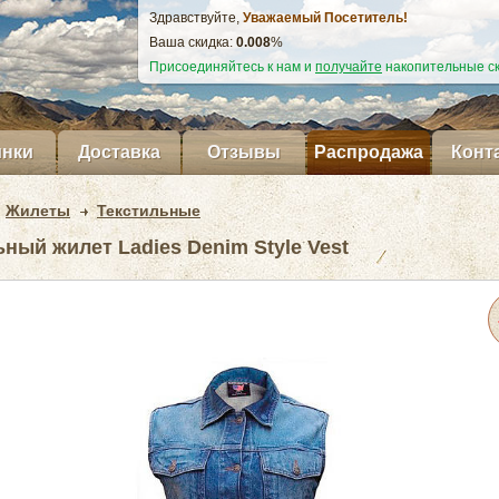
Здравствуйте,
Уважаемый Посетитель!
Ваша скидка:
0.009
%
Присоединяйтесь к нам и
получайте
накопительные ск
нки
Доставка
Отзывы
Распродажа
Конт
Жилеты
Текстильные
ный жилет Ladies Denim Style Vest