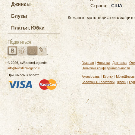
Джинсы
Страна:
США
Блузы
Кожаные мото-перчатки с защито
Платья, Юбки
Поделиться
© 2026, «WesternLegend»
Главная
|
Новинки
|
Доставка
|
Опл
info@westernlegend.ru
Политика конфеденциальности
Принимаем к оплате:
Аксессуары
|
Куртки
|
МотоШлем
Балахоны, Толстовки
|
Флаги
|
Сув