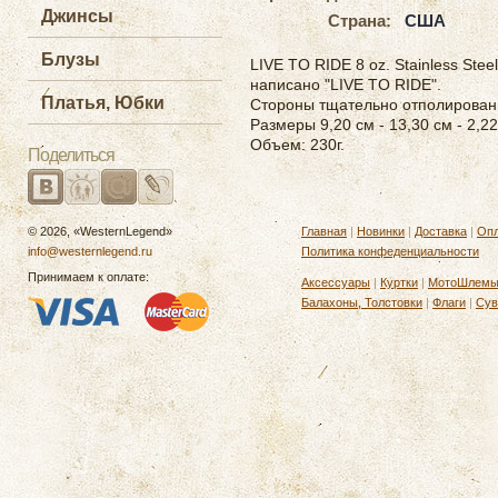
Джинсы
Страна:
США
Блузы
LIVE TO RIDE 8 oz. Stainless Stee
написано "LIVE TO RIDE".
Платья, Юбки
Стороны тщательно отполирован
Размеры 9,20 см - 13,30 см - 2,2
Объем: 230г.
Поделиться
© 2026, «WesternLegend»
Главная
|
Новинки
|
Доставка
|
Опл
info@westernlegend.ru
Политика конфеденциальности
Принимаем к оплате:
Аксессуары
|
Куртки
|
МотоШлем
Балахоны, Толстовки
|
Флаги
|
Сув