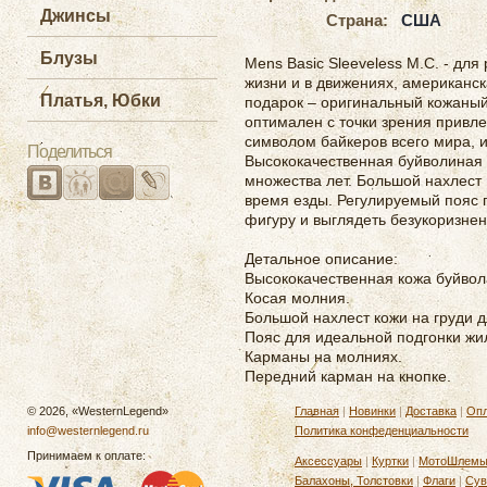
Джинсы
Страна:
США
Блузы
Mens Basic Sleeveless M.C. - для 
жизни и в движениях, американск
Платья, Юбки
подарок – оригинальный кожаный
оптимален с точки зрения привле
символом байкеров всего мира, 
Поделиться
Высококачественная буйволиная 
множества лет. Большой нахлест 
время езды. Регулируемый пояс 
фигуру и выглядеть безукоризнен
Детальное описание:
Высококачественная кожа буйвол
Косая молния.
Большой нахлест кожи на груди д
Пояс для идеальной подгонки жи
Карманы на молниях.
Передний карман на кнопке.
© 2026, «WesternLegend»
Главная
|
Новинки
|
Доставка
|
Опл
info@westernlegend.ru
Политика конфеденциальности
Принимаем к оплате:
Аксессуары
|
Куртки
|
МотоШлем
Балахоны, Толстовки
|
Флаги
|
Сув