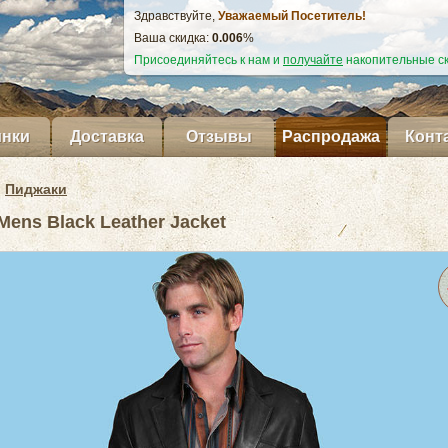
Здравствуйте,
Уважаемый Посетитель!
Ваша скидка:
0.007
%
Присоединяйтесь к нам и
получайте
накопительные ск
нки
Доставка
Отзывы
Распродажа
Конт
Пиджаки
ens Black Leather Jacket