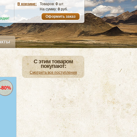
В корзине:
Товаров:
0
шт.
На сумму:
0
руб.
Оформить заказ
идки!
акты
С этим товаром
покупают:
Смотреть все поступления
-80%