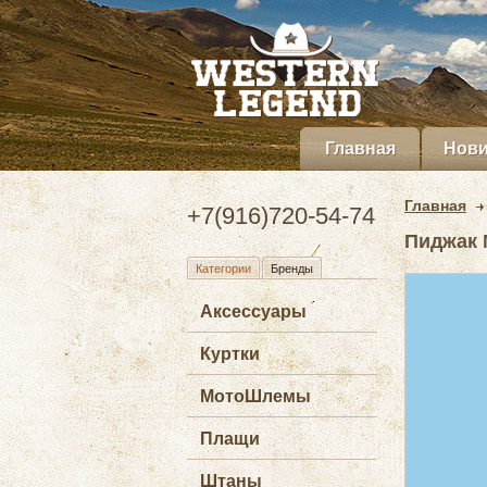
Главная
Нови
Главная
+7(916)720-54-74
Пиджак M
Категории
Бренды
Аксессуары
Куртки
МотоШлемы
Плащи
Штаны