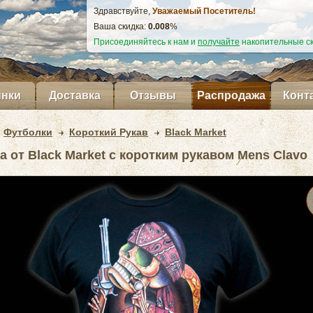
Здравствуйте,
Уважаемый Посетитель!
Ваша скидка:
0.009
%
Присоединяйтесь к нам и
получайте
накопительные ск
нки
Доставка
Отзывы
Распродажа
Конт
Футболки
Короткий Рукав
Black Market
а от Black Market с коротким рукавом Mens Clavo