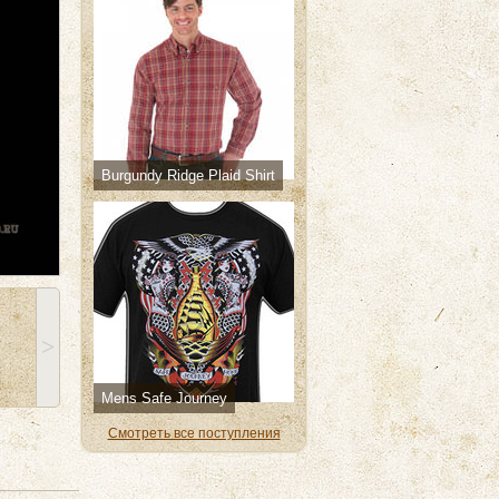
Burgundy Ridge Plaid Shirt
˃
Mens Safe Journey
Смотреть все поступления