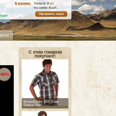
В корзине:
Товаров:
0
шт.
На сумму:
0
руб.
Оформить заказ
идки!
акты
С этим товаром
покупают:
-80%
Brown&Grey 20X Short
Sleeve Shirt