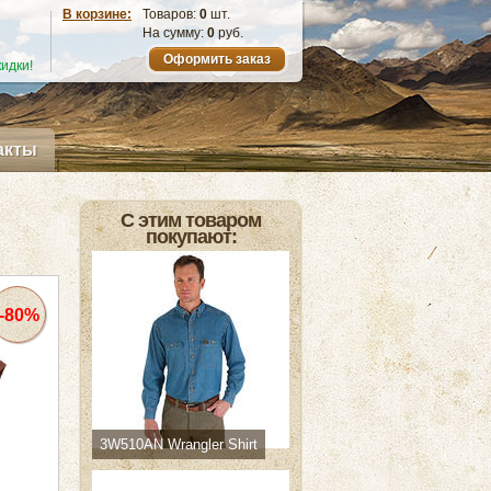
В корзине:
Товаров:
0
шт.
На сумму:
0
руб.
Оформить заказ
идки!
акты
С этим товаром
покупают:
-80%
3W510AN Wrangler Shirt