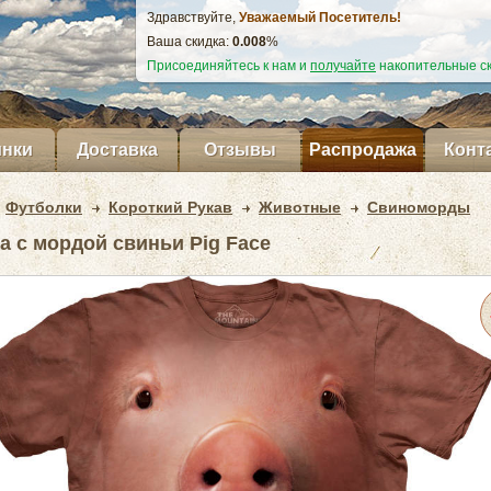
Здравствуйте,
Уважаемый Посетитель!
Ваша скидка:
0.009
%
Присоединяйтесь к нам и
получайте
накопительные ск
нки
Доставка
Отзывы
Распродажа
Конт
Футболки
Короткий Рукав
Животные
Свиноморды
а с мордой свиньи Pig Face