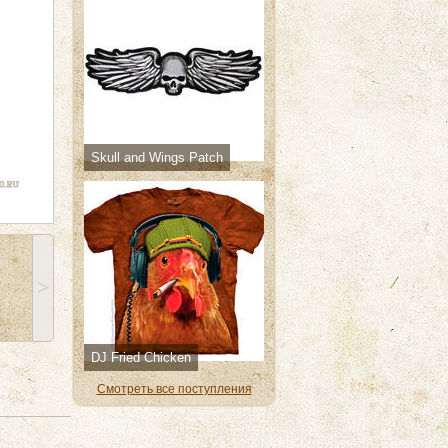
Skull and Wings Patch
˃
DJ Fried Chicken
Смотреть все поступления