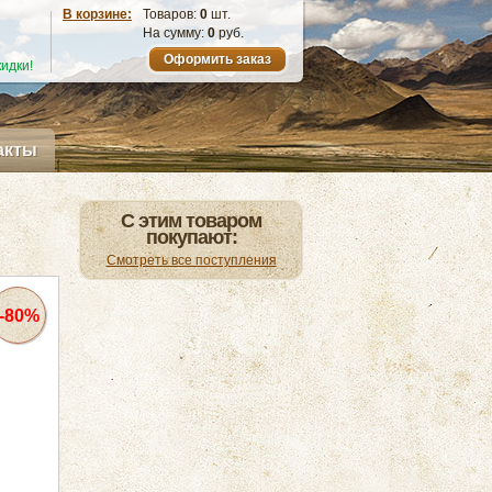
В корзине:
Товаров:
0
шт.
На сумму:
0
руб.
Оформить заказ
идки!
акты
С этим товаром
покупают:
Смотреть все поступления
-80%