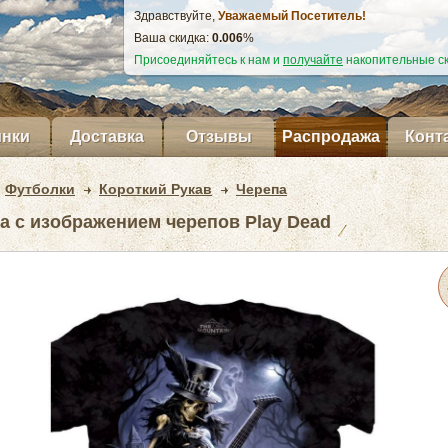
Здравствуйте,
Уважаемый Посетитель!
Ваша скидка:
0.007
%
Присоединяйтесь к нам и
получайте
накопительные ск
нки
Доставка
Отзывы
Распродажа
Конт
Футболки
Короткий Рукав
Черепа
а с изображением черепов Play Dead