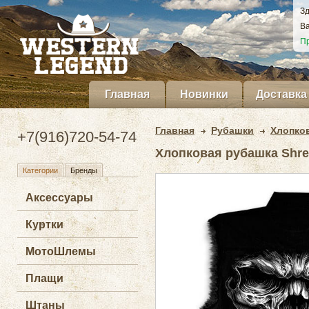
Зд
Ва
Пр
Главная
Новинки
Доставка
Главная
Рубашки
Хлопко
+7(916)720-54-74
Хлопковая рубашка Shred
Категории
Бренды
Аксессуары
Куртки
МотоШлемы
Плащи
Штаны