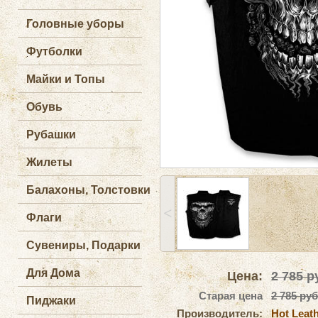
Головные уборы
Футболки
Майки и Топы
Обувь
Рубашки
Жилеты
Балахоны, Толстовки
˂
Флаги
Сувениры, Подарки
Для Дома
Цена:
2 785
ру
Старая цена
2 785 руб
Пиджаки
Производитель:
Hot Leat