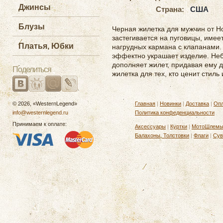
Джинсы
Страна:
США
Блузы
Черная жилетка для мужчин от Ho
застегивается на пуговицы, имеет
Платья, Юбки
нагрудных кармана с клапанами. 
эффектно украшает изделие. Не
дополняет жилет, придавая ему д
Поделиться
жилетка для тех, кто ценит стил
© 2026, «WesternLegend»
Главная
|
Новинки
|
Доставка
|
Опл
info@westernlegend.ru
Политика конфеденциальности
Принимаем к оплате:
Аксессуары
|
Куртки
|
МотоШлем
Балахоны, Толстовки
|
Флаги
|
Сув