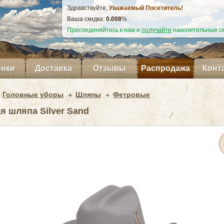
Здравствуйте,
Уважаемый Посетитель!
Ваша скидка:
0.009
%
Присоединяйтесь к нам и
получайте
накопительные ск
нки
Доставка
Отзывы
Распродажа
Конт
Головные уборы
Шляпы
Фетровые
я шляпа Silver Sand