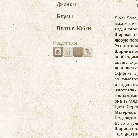
Джинсы
Блузы
Silver San
высококаче
Платья, Юбки
вид, а сер
Широкие по
любую пого
Поделиться
Элегантная
Ширина пол
необходимы
шляпы слу
дополнение
Эффектно д
сантиметро
и индивиду
изготовлен
костюмами,
она выгляд
Цвет: Сере
Материал: 
Подкладка 
Высота тул
Ширина пол
ТОЛЬКО П