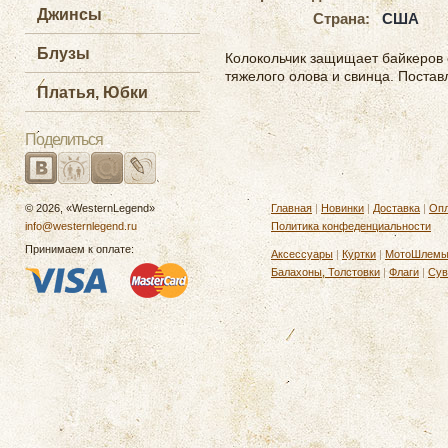
Джинсы
Страна:
США
Блузы
Колокольчик защищает байкеров 
тяжелого олова и свинца. Постав
Платья, Юбки
Поделиться
© 2026, «WesternLegend»
Главная
|
Новинки
|
Доставка
|
Опл
info@westernlegend.ru
Политика конфеденциальности
Принимаем к оплате:
Аксессуары
|
Куртки
|
МотоШлем
Балахоны, Толстовки
|
Флаги
|
Сув