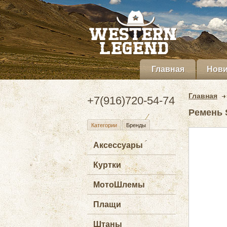
Главная
Нови
Главная
+7(916)720-54-74
Ремень S
Категории
Бренды
Аксессуары
Куртки
МотоШлемы
Плащи
Штаны