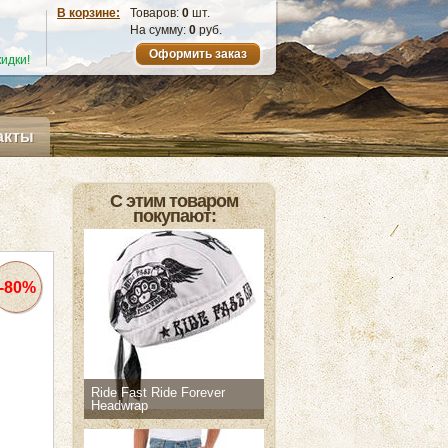
В корзине:
Товаров:
0
шт.
На сумму:
0
руб.
Оформить заказ
идки!
акты
С этим товаром
покупают:
-80%
Ride Fast Ride Forever
Headwrap