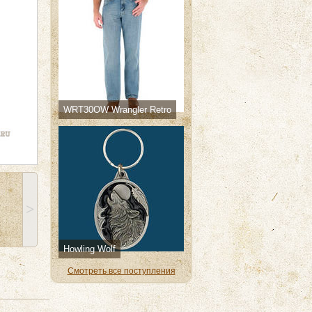
WRT30OW Wrangler Retro
˃
Howling Wolf
Смотреть все поступления