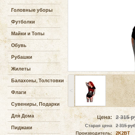
Головные уборы
Футболки
Майки и Топы
Обувь
Рубашки
Жилеты
Балахоны, Толстовки
˂
Флаги
Сувениры, Подарки
Для Дома
Цена:
2 315
р
Старая цена
2 315 руб
Пиджаки
Производитель:
2K2BT