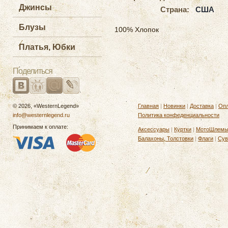
Джинсы
Страна:
США
Блузы
100% Хлопок
Платья, Юбки
Поделиться
© 2026, «WesternLegend»
Главная
|
Новинки
|
Доставка
|
Опл
info@westernlegend.ru
Политика конфеденциальности
Принимаем к оплате:
Аксессуары
|
Куртки
|
МотоШлем
Балахоны, Толстовки
|
Флаги
|
Сув