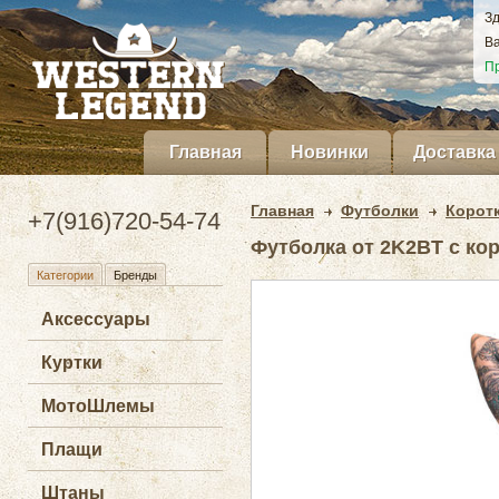
Зд
Ва
Пр
Главная
Новинки
Доставка
Главная
Футболки
Корот
+7(916)720-54-74
Футболка от 2K2BT с ко
Категории
Бренды
Аксессуары
Куртки
МотоШлемы
Плащи
Штаны