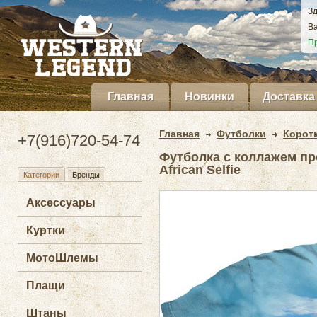
Зд
Ва
Пр
Главная
Новинки
Доставка
Главная
Футболки
Корот
+7(916)720-54-74
Футболка с коллажем про
African Selfie
Категории
Бренды
Аксессуары
Куртки
МотоШлемы
Плащи
Штаны