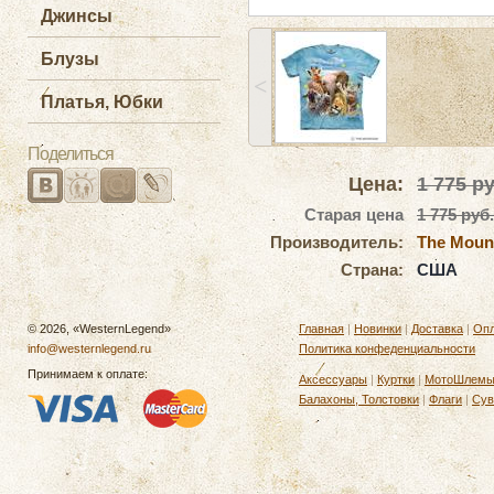
Джинсы
Блузы
˂
Платья, Юбки
Поделиться
Цена:
1 775
ру
Старая цена
1 775 руб.
Производитель:
The Moun
Страна:
США
© 2026, «WesternLegend»
Главная
|
Новинки
|
Доставка
|
Опл
info@westernlegend.ru
Политика конфеденциальности
Принимаем к оплате:
Аксессуары
|
Куртки
|
МотоШлем
Балахоны, Толстовки
|
Флаги
|
Сув