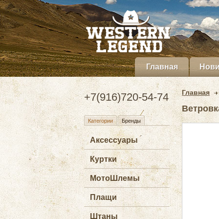
Главная
Нови
Главная
+7(916)720-54-74
Ветровка
Категории
Бренды
Аксессуары
Куртки
МотоШлемы
Плащи
Штаны