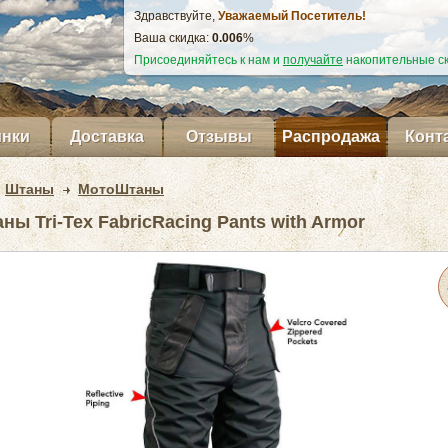
Здравствуйте,
Уважаемый Посетитель!
Ваша скидка:
0.007
%
Присоединяйтесь к нам и
получайте
накопительные ск
нки
Доставка
Отзывы
Распродажа
Конт
Штаны
МотоШтаны
ы Tri-Tex FabricRacing Pants with Armor