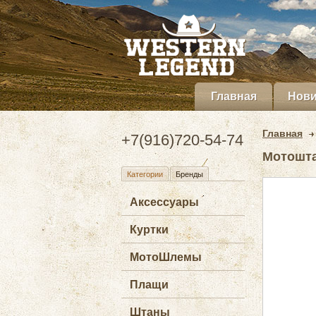
Главная
Нови
Главная
+7(916)720-54-74
Мотоштан
Категории
Бренды
Аксессуары
Куртки
МотоШлемы
Плащи
Штаны