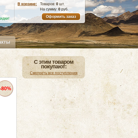
В корзине:
Товаров:
0
шт.
На сумму:
0
руб.
Оформить заказ
идки!
акты
С этим товаром
покупают:
Смотреть все поступления
-80%