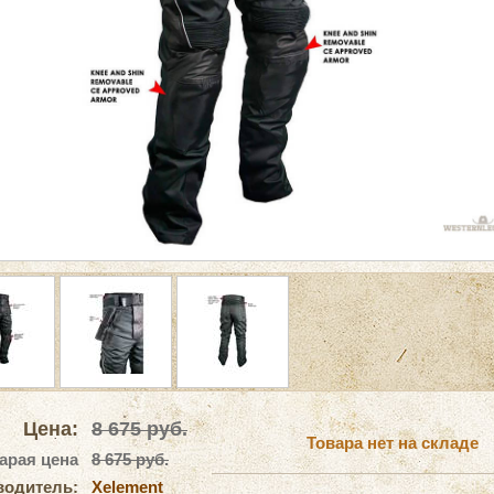
Цена:
8 675
руб.
Товара нет на складе
арая цена
8 675 руб.
водитель:
Xelement