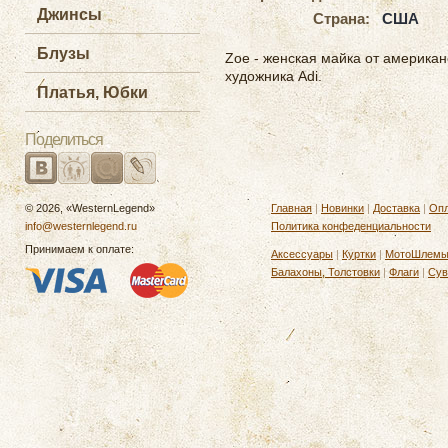
Джинсы
Страна:
США
Блузы
Zoe - женская майка от американ
художника Adi.
Платья, Юбки
Поделиться
© 2026, «WesternLegend»
Главная
|
Новинки
|
Доставка
|
Опл
info@westernlegend.ru
Политика конфеденциальности
Принимаем к оплате:
Аксессуары
|
Куртки
|
МотоШлем
Балахоны, Толстовки
|
Флаги
|
Сув