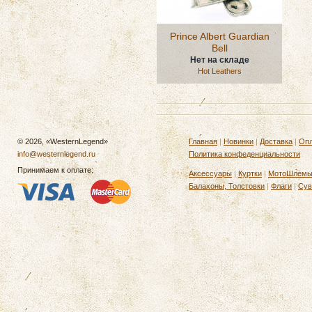
Prince Albert Guardian
Bell
Нет на складе
Hot Leathers
© 2026, «WesternLegend»
Главная
|
Новинки
|
Доставка
|
Опл
info@westernlegend.ru
Политика конфеденциальности
Принимаем к оплате:
Аксессуары
|
Куртки
|
МотоШлем
Балахоны, Толстовки
|
Флаги
|
Сув