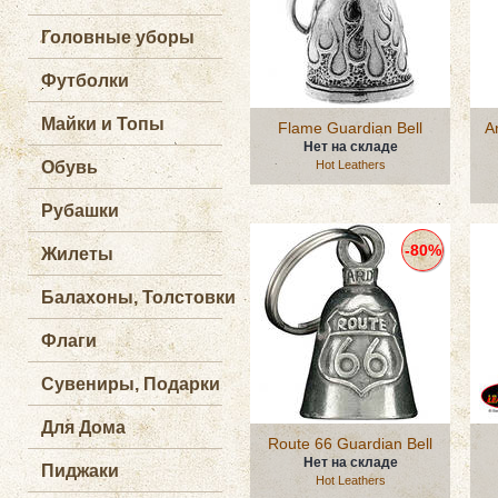
Головные уборы
Футболки
Майки и Топы
Flame Guardian Bell
A
Нет на складе
Обувь
Hot Leathers
Рубашки
-80%
Жилеты
Балахоны, Толстовки
Флаги
Сувениры, Подарки
Для Дома
Route 66 Guardian Bell
Нет на складе
Пиджаки
Hot Leathers