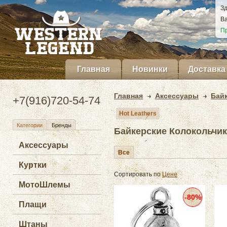
Зд
Ва
Пр
Главная
Новинки
Доставка
Главная
Аксессуары
Бай
+7(916)720-54-74
Hot Leathers
Категории
Бренды
Байкерские Колокольчики
Аксессуары
Все
Куртки
Сортировать по
Цене
МотоШлемы
-80%
Плащи
Штаны