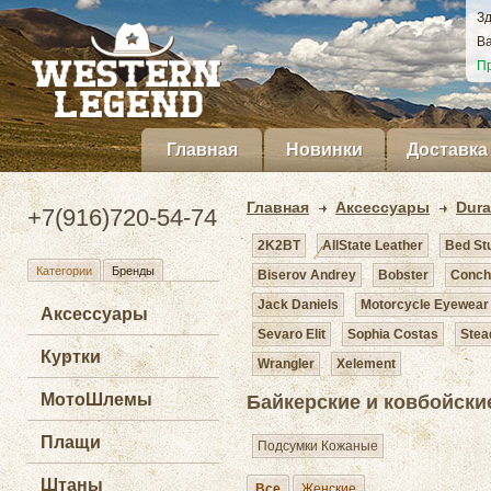
Зд
Ва
Пр
Главная
Новинки
Доставка
Главная
Аксессуары
Dur
+7(916)720-54-74
2K2BT
AllState Leather
Bed St
Категории
Бренды
Biserov Andrey
Bobster
Conch
Jack Daniels
Motorcycle Eyewear
Аксессуары
Sevaro Elit
Sophia Costas
Stea
Куртки
Wrangler
Xelement
МотоШлемы
Байкерские и ковбойски
Плащи
Подсумки Кожаные
Штаны
Все
Женские