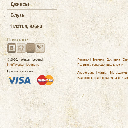
Джинсы
Блузы
Платья, Юбки
Поделиться
© 2026, «WesternLegend»
Главная
|
Новинки
|
Доставка
|
Опл
info@westernlegend.ru
Политика конфеденциальности
Принимаем к оплате:
Аксессуары
|
Куртки
|
МотоШлем
Балахоны, Толстовки
|
Флаги
|
Сув