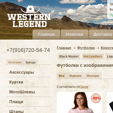
Зд
Ва
Пр
Главная
Новинки
Доставка
Главная
Футболки
Корот
+7(916)720-54-74
Black Market
Hot Leathers
Liqu
Категории
Бренды
Футболки с изображения
Аксессуары
Все
Мужские
Женские
Куртки
Сортировать по
Цене
МотоШлемы
-80%
Плащи
Штаны