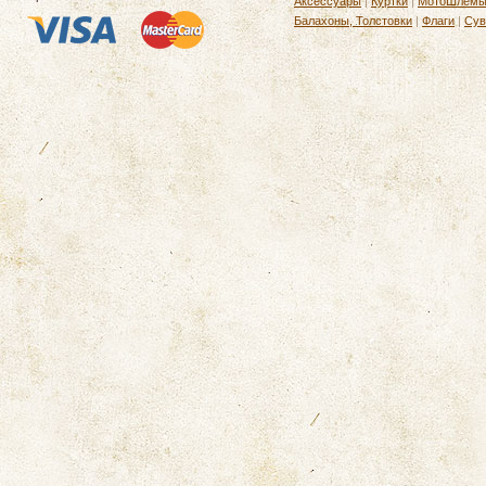
Аксессуары
|
Куртки
|
МотоШлем
Балахоны, Толстовки
|
Флаги
|
Сув