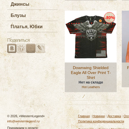
Джинсы
Блузы
-80%
Платья, Юбки
Поделиться
Downwing Shielded
P
Eagle All Over Print T-
Shirt
Нет на складе
Hot Leathers
© 2026, «WesternLegend»
Главная
|
Новинки
|
Доставка
|
Опл
info@westernlegend.ru
Политика конфеденциальности
Принимаем к оплате: