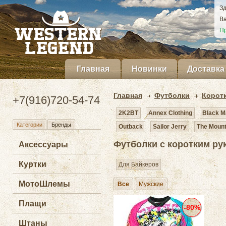
Зд
Ва
Пр
Главная
Новинки
Доставка
Главная
Футболки
Корот
+7(916)720-54-74
2K2BT
Annex Clothing
Black M
Категории
Бренды
Outback
Sailor Jerry
The Mount
Футболки с коротким ру
Аксессуары
Куртки
Для Байкеров
МотоШлемы
Все
Мужские
Плащи
-80%
Штаны