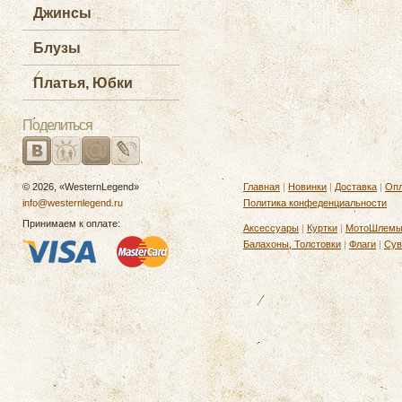
Джинсы
Блузы
Платья, Юбки
Поделиться
© 2026, «WesternLegend»
Главная
|
Новинки
|
Доставка
|
Опл
info@westernlegend.ru
Политика конфеденциальности
Принимаем к оплате:
Аксессуары
|
Куртки
|
МотоШлем
Балахоны, Толстовки
|
Флаги
|
Сув