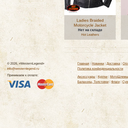
Ladies Braided
Motorcycle Jacket
Нет на складе
Hot Leathers
© 2026, «WesternLegend»
Главная
|
Новинки
|
Доставка
|
Опл
info@westernlegend.ru
Политика конфеденциальности
Принимаем к оплате:
Аксессуары
|
Куртки
|
МотоШлем
Балахоны, Толстовки
|
Флаги
|
Сув