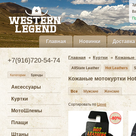
Зд
Ва
Пр
Главная
Новинки
Доставка
Главная
Куртки
Кожаные 
+7(916)720-54-74
AllState Leather
Hot Leathers
S
Категории
Бренды
Кожаные мотокуртки Hot
Аксессуары
Все
Мужские
Женские
Куртки
Сортировать по
Цене
МотоШлемы
-80%
Плащи
Штаны