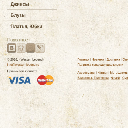
Джинсы
Блузы
Платья, Юбки
Поделиться
© 2026, «WesternLegend»
Главная
|
Новинки
|
Доставка
|
Опл
info@westernlegend.ru
Политика конфеденциальности
Принимаем к оплате:
Аксессуары
|
Куртки
|
МотоШлем
Балахоны, Толстовки
|
Флаги
|
Сув