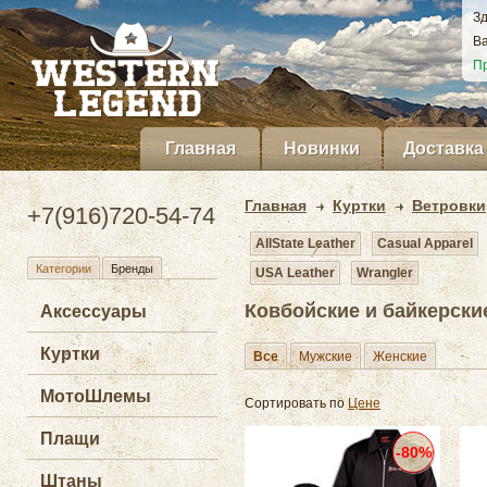
Зд
Ва
Пр
Главная
Новинки
Доставка
Главная
Куртки
Ветровки
+7(916)720-54-74
AllState Leather
Casual Apparel
Категории
Бренды
USA Leather
Wrangler
Ковбойские и байкерские
Аксессуары
Куртки
Все
Мужские
Женские
МотоШлемы
Сортировать по
Цене
Плащи
-80%
Штаны