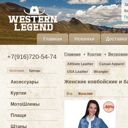
Зд
Ва
Пр
Главная
Новинки
Доставка
Главная
Куртки
Ветровки
+7(916)720-54-74
AllState Leather
Casual Apparel
Категории
Бренды
USA Leather
Wrangler
Женские ковбойские и ба
Аксессуары
Куртки
Все
Женские
МотоШлемы
-80%
Плащи
Штаны