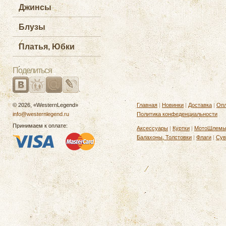
Джинсы
Блузы
Платья, Юбки
Поделиться
© 2026, «WesternLegend»
Главная
|
Новинки
|
Доставка
|
Опл
info@westernlegend.ru
Политика конфеденциальности
Принимаем к оплате:
Аксессуары
|
Куртки
|
МотоШлем
Балахоны, Толстовки
|
Флаги
|
Сув