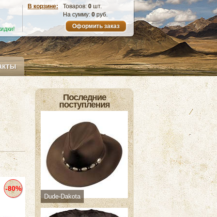
В корзине:
Товаров:
0
шт.
На сумму:
0
руб.
Оформить заказ
идки!
акты
Последние
поступления
-80%
Dude-Dakota