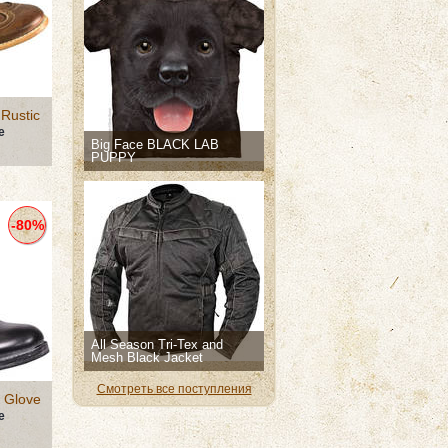
Rustic
е
Big Face BLACK LAB
PUPPY
-80%
All Season Tri-Tex and
Mesh Black Jacket
Смотреть все поступления
 Glove
е