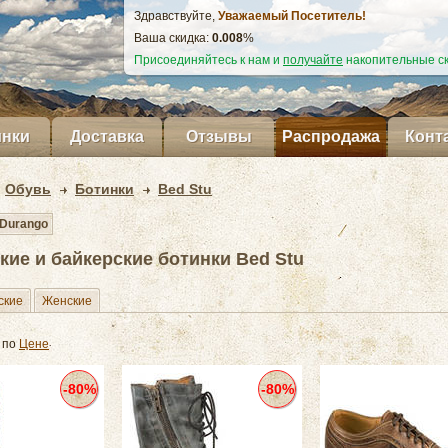
Здравствуйте,
Уважаемый Посетитель!
Ваша скидка:
0.009
%
Присоединяйтесь к нам и
получайте
накопительные ск
нки
Доставка
Отзывы
Распродажа
Конт
Обувь
Ботинки
Bed Stu
Durango
кие и байкерские ботинки Bed Stu
ские
Женские
 по
Цене
-80%
-80%