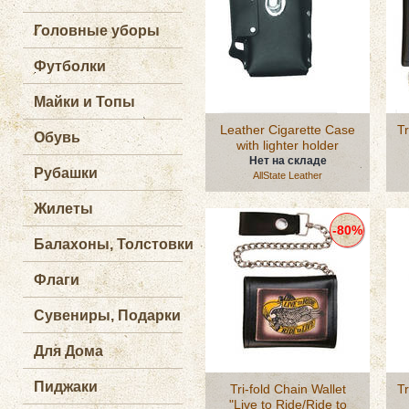
Головные уборы
Футболки
Майки и Топы
Leather Cigarette Case
Tr
Обувь
with lighter holder
Нет на складе
Рубашки
AllState Leather
Жилеты
-80%
Балахоны, Толстовки
Флаги
Сувениры, Подарки
Для Дома
Пиджаки
Tri-fold Chain Wallet
Tr
"Live to Ride/Ride to