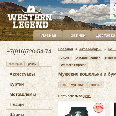
Зд
Ва
Пр
Главная
Новинки
Доставка
Главная
Аксессуары
Кош
+7(916)720-54-74
2K2BT
AllState Leather
Biker 
Категории
Бренды
Western Express
Мужские кошельки и бу
Аксессуары
Куртки
Все
Мужские
Женские
МотоШлемы
Сортировать по
Цене
Плащи
-80%
Штаны