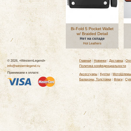
Bi-Fold 5 Pocket Wallet
w/ Braided Detail
Нет на складе
Hot Leathers
© 2026, «WesternLegend»
Главная
|
Новинки
|
Доставка
|
Опл
info@westernlegend.ru
Политика конфеденциальности
Принимаем к оплате:
Аксессуары
|
Куртки
|
МотоШлем
Балахоны, Толстовки
|
Флаги
|
Сув